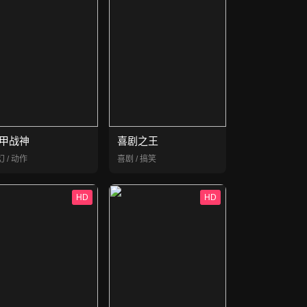
甲战神
喜剧之王
 / 动作
喜剧 / 搞笑
HD
HD