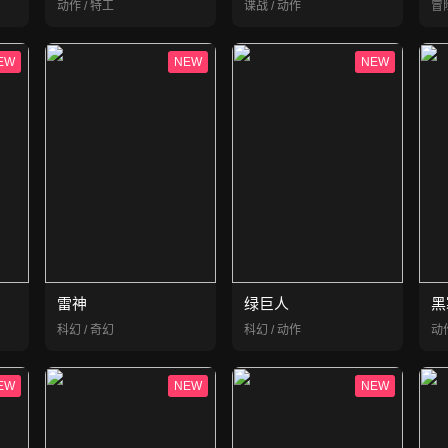
动作 / 特工
谍战 / 动作
冒险
EW
NEW
NEW
雷神
绿巨人
黑
科幻 / 奇幻
科幻 / 动作
动作
EW
NEW
NEW