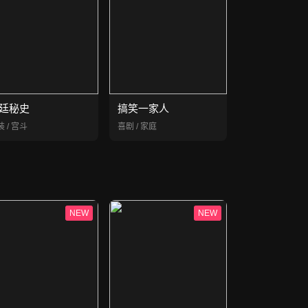
廷秘史
搞笑一家人
 / 宫斗
喜剧 / 家庭
NEW
NEW