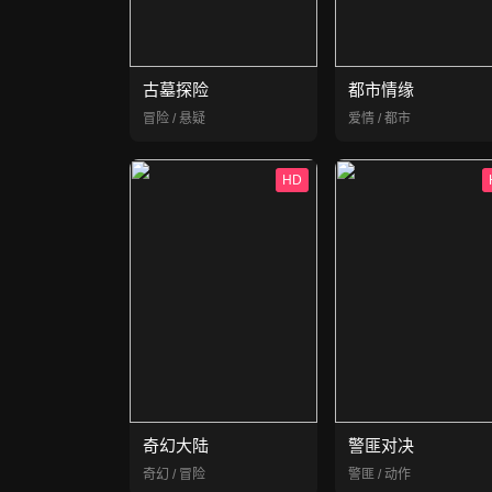
古墓探险
都市情缘
冒险 / 悬疑
爱情 / 都市
HD
奇幻大陆
警匪对决
奇幻 / 冒险
警匪 / 动作