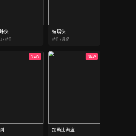
蛛侠
蝙蝠侠
 / 动作
动作 / 悬疑
NEW
NEW
刚
加勒比海盗