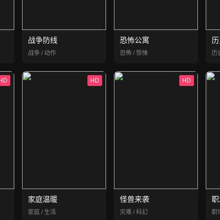
战争防线
恐怖公寓
历
战争 / 动作
恐怖 / 惊悚
历史
HD
HD
HD
家庭温暖
怪兽来袭
职
家庭 / 生活
灾难 / 科幻
职场